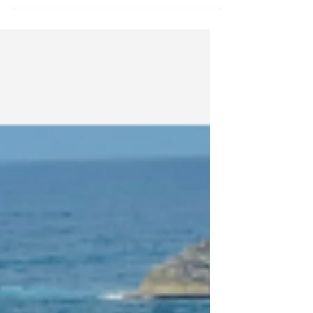
increíble oportunidad, cubriendo los
gastos de viaje, alojamiento,
uniformes y entrenamiento para
llegar a Barcelona. En colaboración
con Deportes Latinos, Festival
Internacional de Cine del Patrimonio
Puertorriqueño , La Asociación Cívica
Latina de Long Beach y la Fundación
Borikua Taino están ayudando a
difundir la información y a apoyar su
recaudación de fondos. Dona:
gofund.me/535e1a43c