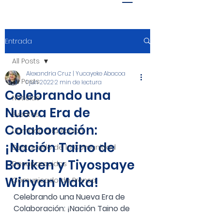
Entrada
All Posts
Alexandria Cruz | Yucayeke Abacoa
All Posts
1 jun 2022
2 min de lectura
Celebrando una
Noticias
Nueva Era de
Eventos
Colaboración:
Llamado a la Acción
¡Nación Taino de
Destacado de la Comunidad
Boriken y Tiyospaye
Desaparecidos
Winyan Maka!
Comunicado de Prensa
Celebrando una Nueva Era de 
Colaboración: ¡Nación Taino de 