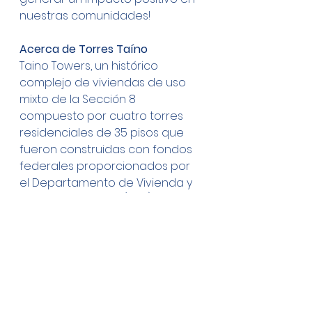
nuestras comunidades!
Acerca de Torres Taíno
Taino Towers, un histórico 
complejo de viviendas de uso 
mixto de la Sección 8 
compuesto por cuatro torres 
residenciales de 35 pisos que 
fueron construidas con fondos 
federales proporcionados por 
el Departamento de Vivienda y 
Desarrollo Urbano (HUD) en 1979.
Acerca de 
Procesión Silenciosa 
NYC4PR
Nuestra misión es educar y 
crear conciencia sobre los 
problemas y luchas por la 