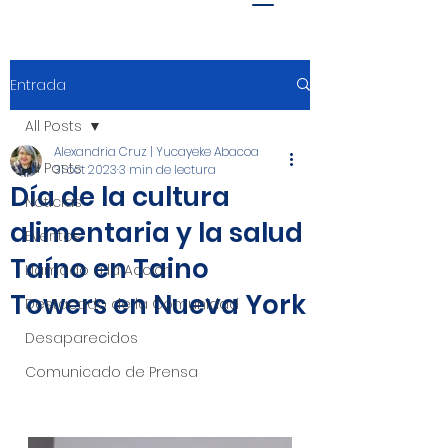
Entrada
All Posts
Alexandria Cruz | Yucayeke Abacoa
All Posts
31 oct 2023
3 min de lectura
Día de la cultura
Noticias
alimentaria y la salud
Eventos
Taíno en Taino
Llamado a la Acción
Towers en Nueva York
Destacado de la Comunidad
Desaparecidos
Comunicado de Prensa