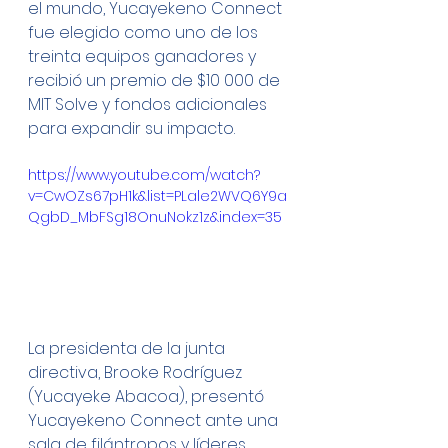
el mundo, Yucayekeno Connect 
fue elegido como uno de los 
treinta equipos ganadores y 
recibió un premio de $10 000 de 
MIT Solve y fondos adicionales 
para expandir su impacto.
https://www.youtube.com/watch?
v=CwOZs67pH1k&list=PLale2WVQ6Y9a
QgbD_MbFSg18OnuNokz1z&index=35
La presidenta de la junta 
directiva, Brooke Rodríguez 
(Yucayeke Abacoa), presentó 
Yucayekeno Connect ante una 
sala de filántropos y líderes 