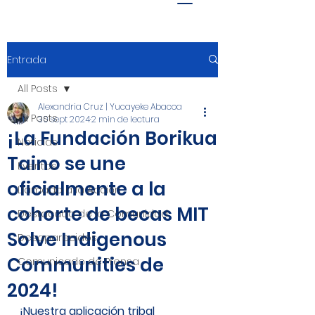
Entrada
All Posts
Alexandria Cruz | Yucayeke Abacoa
All Posts
30 sept 2024
2 min de lectura
¡La Fundación Borikua
Noticias
Taino se une
Eventos
oficialmente a la
Llamado a la Acción
cohorte de becas MIT
Destacado de la Comunidad
Solve Indigenous
Desaparecidos
Communities de
Comunicado de Prensa
2024!
¡Nuestra aplicación tribal 