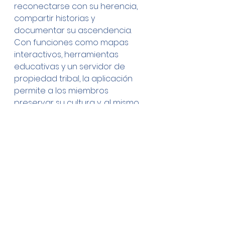
reconectarse con su herencia, 
compartir historias y 
documentar su ascendencia. 
Con funciones como mapas 
interactivos, herramientas 
educativas y un servidor de 
propiedad tribal, la aplicación 
permite a los miembros 
preservar su cultura y, al mismo 
tiempo, mantener la privacidad 
y la seguridad.
Acerca de Solve
En MIT Solve, creemos que para 
lograr un futuro más sostenible 
y equitativo para todos, 
necesitamos nuevas voces y 
soluciones. Únase a nosotros en 
nuestra misión de encontrar y 