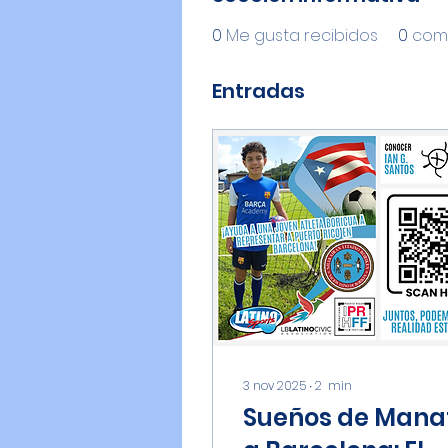
0
Me gusta recibidos
0
come
Entradas
3 nov 2025
∙
2
min
Sueños de Mana