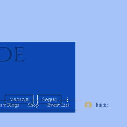
de
Más acciones
Mensaje
Seguir
Iniciar sesió
s y Blogs
Shop
Event List