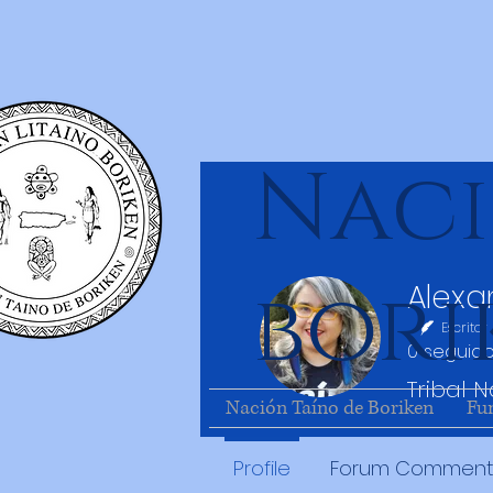
Naci
bori
Escritor
0
seguido
Tribal N
Nación Taíno de Boriken
Fu
Profile
Forum Comment