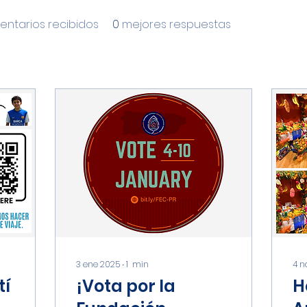
ntarios recibidos
0
mejores respuestas
3 ene 2025
∙
1
min
4 n
tí
¡Vota por la
H